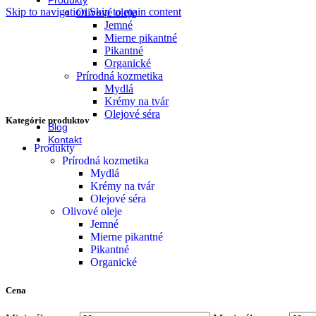
Produkty
Skip to navigation
Skip to main content
Olivové oleje
Jemné
Mierne pikantné
Pikantné
Organické
Prírodná kozmetika
Mydlá
Krémy na tvár
Olejové séra
Kategórie produktov
Blog
Kontakt
Produkty
Prírodná kozmetika
Mydlá
Krémy na tvár
Olejové séra
Olivové oleje
Jemné
Mierne pikantné
Pikantné
Organické
Cena