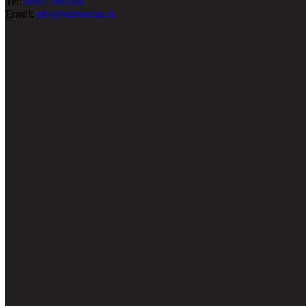
Tel:
0903 766 926
Email:
info@dalmacija.sk