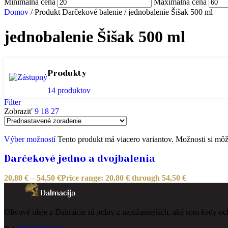
Minimálna cena
Maximálna cena
Domov
/
Produkt Darčekové balenie
/
jednobalenie Šišak 500 ml
jednobalenie Šišak 500 ml
Produkty
14 produktov
Filter
Zobraziť
9
18
27
Výber možností
Tento produkt má viacero variantov. Možnosti si môž
Darčekové jedno a dvojbalenia
20,80
€
–
54,50
€
Price range: 20,80 € through 54,50 €
Olivové oleje z Dalmácie sú jedny z najúžasnejších, aké som kedy ochu