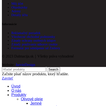
Môj účet
Objednávky
Adresy
Detaily účtu
Informácie
Reklamačný poriadok
Všeobecné obchodné podmienky
Zásady ochrany osobných údajov
Zásady používania súborov cookie
Formulár pre odstúpenie od Zmluvy
© 2023 Dalmacija.sk｜Všetky práva vyhradené
Website:
JarvinDesign
Search
Začnite písať názov produktu, ktorý hľadáte.
Zavrieť
Úvod
O nás
Produkty
Olivové oleje
Jemné