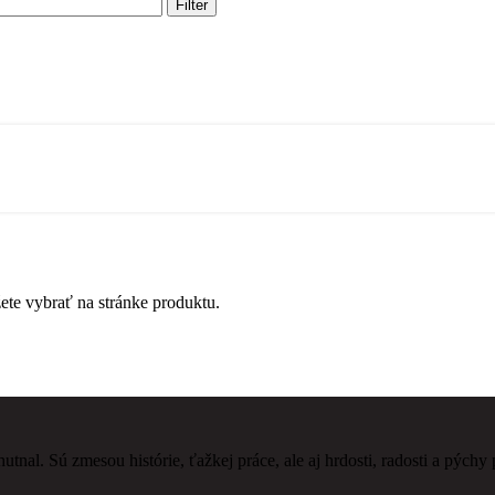
Filter
ete vybrať na stránke produktu.
tnal. Sú zmesou histórie, ťažkej práce, ale aj hrdosti, radosti a pýchy